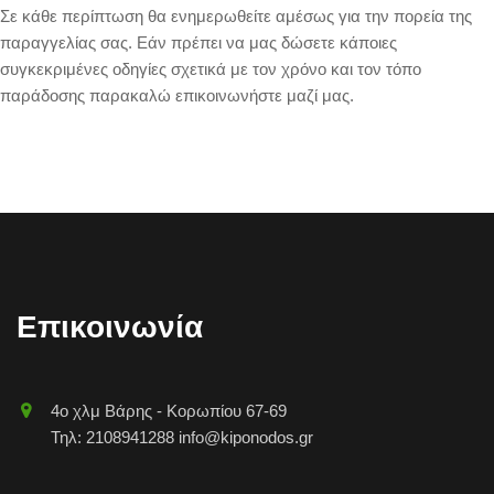
Σε κάθε περίπτωση θα ενημερωθείτε αμέσως για την πορεία της
παραγγελίας σας. Εάν πρέπει να μας δώσετε κάποιες
συγκεκριμένες οδηγίες σχετικά με τον χρόνο και τον τόπο
παράδοσης παρακαλώ επικοινωνήστε μαζί μας.
Επικοινωνία
4o χλμ Βάρης - Κορωπίου 67-69
Τηλ: 2108941288 info@kiponodos.gr