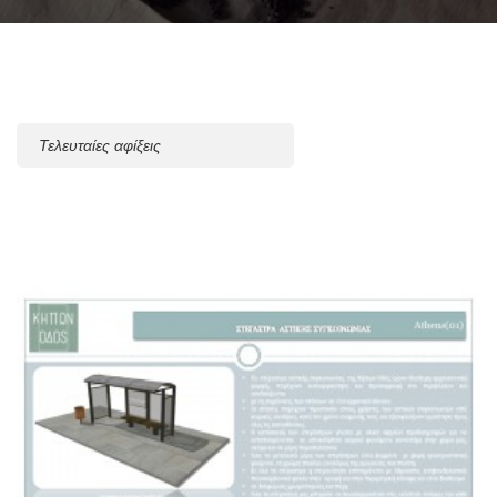
Sort
By: