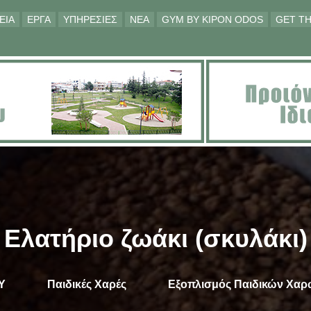
ΕΙΑ
ΕΡΓΑ
ΥΠΗΡΕΣΙΕΣ
ΝΕΑ
GYM BY KIPON ODOS
GET TH
Ελατήριο ζωάκι (σκυλάκι)
Υ
Παιδικές Χαρές
Εξοπλισμός Παιδικών Χαρ