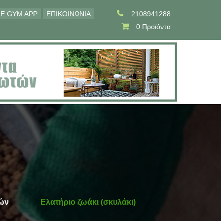
E GYM APP
ΕΠΙΚΟΙΝΩΝΙΑ
2108941288
0 Προϊόντα
ών
Ελατήριο ζωάκι (σκυλάκι)