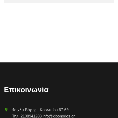
Επικοινωνία
4o χλμ Βάρης - Κορωπίου 67-69
Τηλ: 2108941288 info@kiponodos.gr