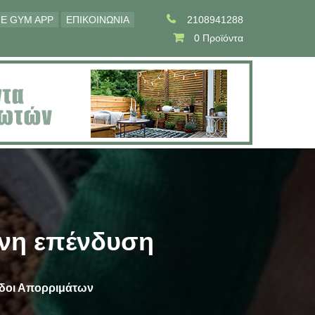
E GYM APP
ΕΠΙΚΟΙΝΩΝΙΑ
2108941288
0 Προϊόντα
ινη επένδυση
δοι Απορριμάτων